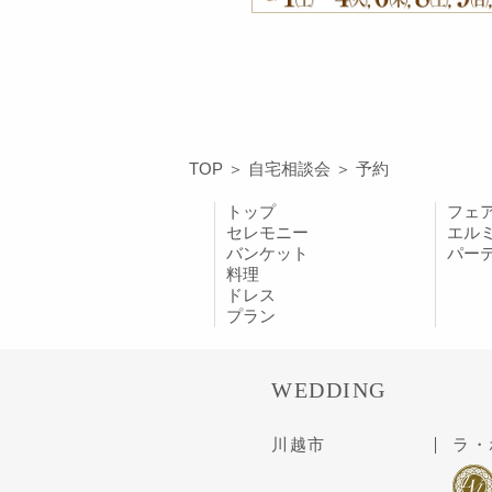
TOP
＞
自宅相談会
＞
予約
トップ
フェ
セレモニー
エル
バンケット
パー
料理
ドレス
プラン
WEDDING
川越市
ラ・