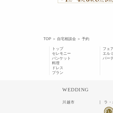
TOP
＞
自宅相談会
＞
予約
トップ
フェ
セレモニー
エル
バンケット
パー
料理
ドレス
プラン
WEDDING
川越市
ラ・